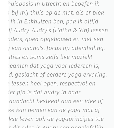
jn thuisbasis in Utrecht en beoefen ik
oga bij mij thuis op de mat, als er plek
eer ik in Enkhuizen ben, pak ik altijd
e bij Audry. Audry's (Hatha & Yin) lessen
eer anders, goed opgebouwd en met een
eling van asana's, focus op ademhaling,
Ma
ditaties en soms zelfs live muziek!
en beamen dat yoga voor iedereen is,
ftijd, geslacht of eerdere yoga ervaring.
in de lessen heel open, respectvol en
zonder fijn is dat Audry in haar
eel aandacht besteedt aan een idee of
e mee kan nemen van de yoga mat af
elijkse leven ook de yogaprincipes toe
aast dit alles is Audry een ongelofelijk