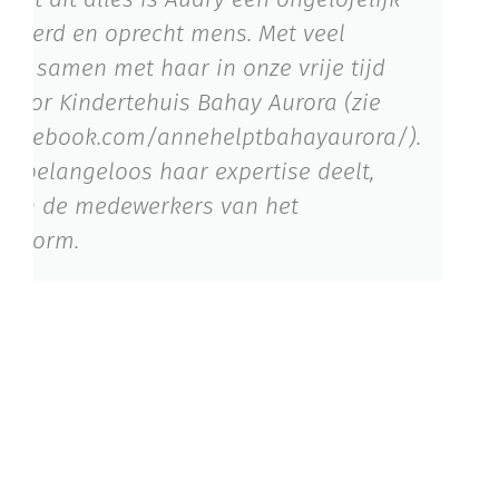
resseerd en oprecht mens. Met veel
 ik samen met haar in onze vrije tijd
 voor Kindertehuis Bahay Aurora (zie
.facebook.com/annehelptbahayaurora/).
 zij belangeloos haar expertise deelt,
k en de medewerkers van het
s enorm.