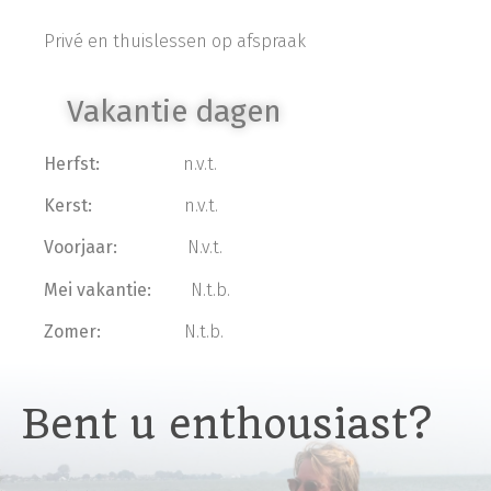
Privé en thuislessen op afspraak
Vakantie dagen
Herfst:
n.v.t.
Kerst:
n.v.t.
Voorjaar:
N.v.t.
Mei vakantie:
N.t.b.
Zomer:
N.t.b.
Bent u enthousiast?