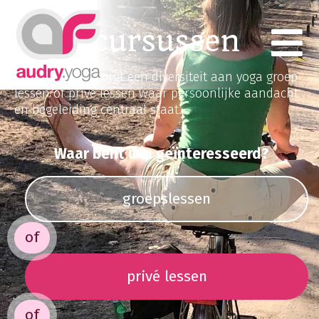
Yoga cursussen
Audry.yoga verzorgt een diversiteit aan yoga groep
lessen of privé lessen waar persoonlijke aandacht
en begeleiding centraal staat.
Waar bent u in geïnteresseerd?
groepslessen
of
privé lessen
of